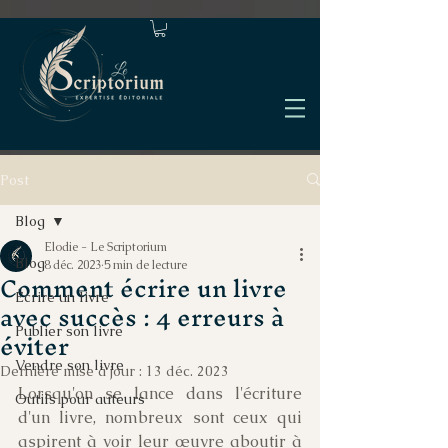
Post
Blog
Elodie - Le Scriptorium
Blog
8 déc. 2023
5 min de lecture
Comment écrire un livre
Écrire un livre
avec succès : 4 erreurs à
éviter
Publier son livre
Vendre son livre
Dernière mise à jour :
13 déc. 2023
Lorsqu'on se lance dans l'écriture 
Outils pour auteurs
d'un livre, nombreux sont ceux qui  
aspirent à voir leur œuvre aboutir à 