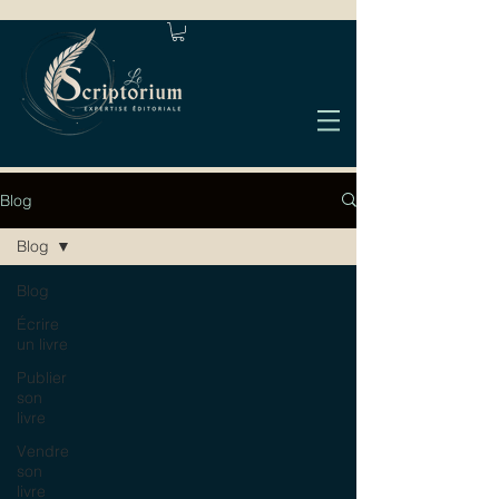
Blog
Blog
Blog
Écrire
un livre
Publier
son
livre
Vendre
son
livre