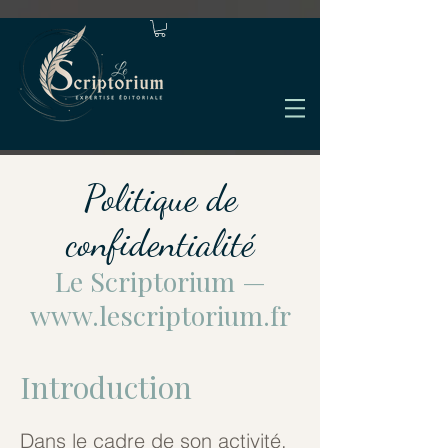
Politique de
confidentialité
Le Scriptorium —
www.lescriptorium.fr
Introduction
Dans le cadre de son activité,