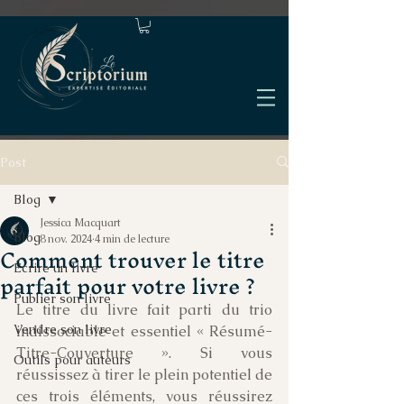
Post
Blog
Jessica Macquart
Blog
8 nov. 2024
4 min de lecture
Comment trouver le titre
Écrire un livre
parfait pour votre livre ?
Publier son livre
Le titre du livre fait parti du trio 
Vendre son livre
indissociable et essentiel « Résumé-
Titre-Couverture ». Si vous 
Outils pour auteurs
réussissez à tirer le plein potentiel de 
ces trois éléments, vous réussirez 