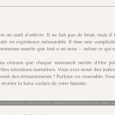
t un outil d'orfèvre. Il ne fait pas de bruit, mais il
ruite en expérience mémorable. Il tisse une complicité
e promesse muette que tout a un sens — même ce qui 
us croyons que chaque manuscrit mérite d'être poli
belles intentions narratives. Vous avez semé des indices
pensé des retournements ? Parlons-en ensemble. Nous
t révéler la force cachée de votre histoire.
re
écrire un livre
écrire un roman
comment écrire un livre
écrire
auteur
au