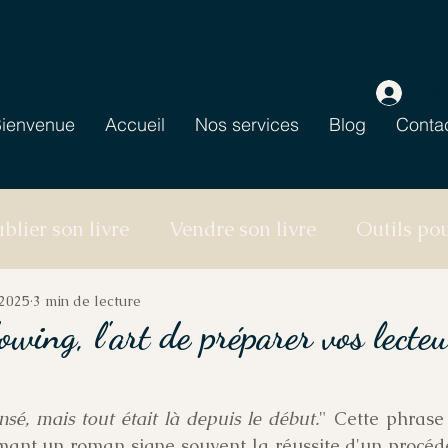
Se
ienvenue
Accueil
Nos services
Blog
Conta
blier son livre
Vendre son livre
Outils po
 2025
3 min de lecture
wing, l'art de préparer vos lecteu
nsé, mais tout était là depuis le début.
" Cette phrase
mant un roman signe souvent la réussite d'un procédé 