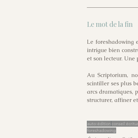
Le mot de la fin
Le foreshadowing es
intrigue bien const
et son lecteur. Un
Au Scriptorium, no
scintiller ses plus 
arcs dramatiques, 
structurer, affiner e
auto-édition
conseil écritu
foreshadowing