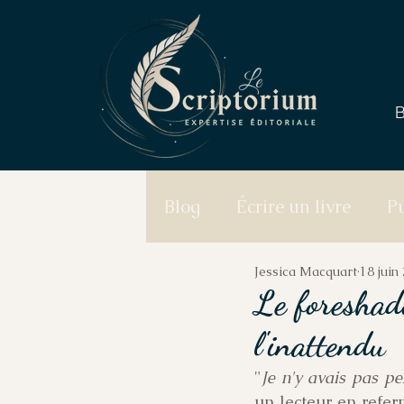
B
Blog
Écrire un livre
Pu
Jessica Macquart
18 juin
Le foreshado
l'inattendu
"
Je n'y avais pas pe
un lecteur en refer