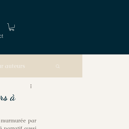
 connecter
ct
ur auteurs
rs à
 murmurée par 
narratif aussi 