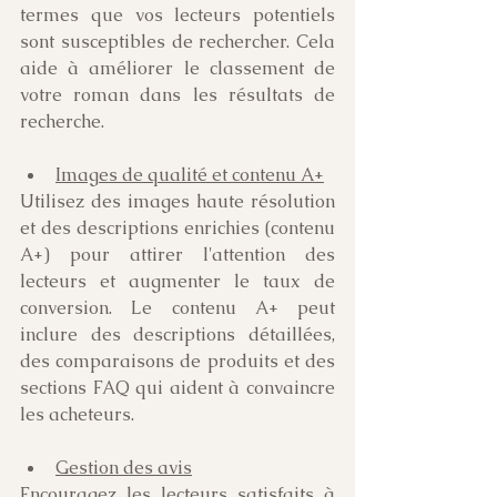
termes que vos lecteurs potentiels 
sont susceptibles de rechercher. Cela 
aide à améliorer le classement de 
votre roman dans les résultats de 
recherche.
Images de qualité et contenu A+
Utilisez des images haute résolution 
et des descriptions enrichies (contenu 
A+) pour attirer l'attention des 
lecteurs et augmenter le taux de 
conversion. Le contenu A+ peut 
inclure des descriptions détaillées, 
des comparaisons de produits et des 
sections FAQ qui aident à convaincre 
les acheteurs.
Gestion des avis
Encouragez les lecteurs satisfaits à 