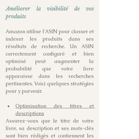
Améliorer la visibilité de vos 
produits
Amazon utilise l'ASIN pour classer et 
indexer les produits dans ses 
résultats de recherche. Un ASIN 
correctement configuré et bien 
optimisé peut augmenter la 
probabilité que votre livre 
apparaisse dans les recherches 
pertinentes. Voici quelques stratégies 
pour y parvenir.
Optimisation des titres et 
descriptions
Assurez-vous que le titre de votre 
livre, sa description et ses mots-clés 
sont bien rédigés et contiennent les 