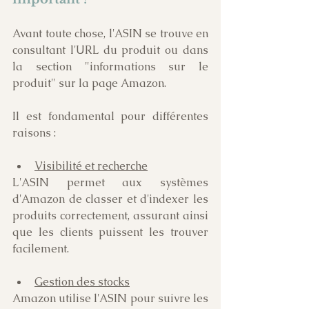
Avant toute chose, l'ASIN se trouve en 
consultant l'URL du produit ou dans 
la section "informations sur le 
produit" sur la page Amazon.
Il est fondamental pour différentes 
raisons :
Visibilité et recherche
L'ASIN permet aux systèmes 
d'Amazon de classer et d'indexer les 
produits correctement, assurant ainsi 
que les clients puissent les trouver 
facilement.
Gestion des stocks
Amazon utilise l'ASIN pour suivre les 