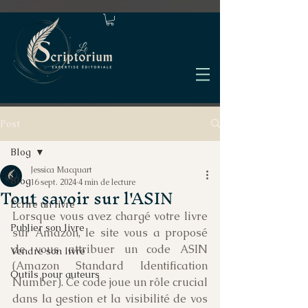
Post
Blog
Jessica Macquart
Blog
16 sept. 2024
4 min de lecture
Tout savoir sur l'ASIN
Écrire un livre
Lorsque vous avez chargé votre livre 
Publier son livre
sur Amazon, le site vous a proposé 
de vous attribuer un code ASIN 
Vendre son livre
(Amazon Standard Identification 
Outils pour auteurs
Number). Ce code joue un rôle crucial 
dans la gestion et la visibilité de vos 