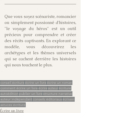
Que vous soyez scénariste, romancier 
ou simplement passionné d'histoires, 
"le voyage du héros" est un outil 
précieux pour comprendre et créer 
des récits captivants. En explorant ce 
modèle, vous découvrirez les 
archétypes et les thèmes universels 
qui se cachent derrière les histoires 
qui nous touchent le plus.
conseil écriture
écrire un livre
écrire un roman
comment écrire un livre
écrire
auteur
écriture
autoédition
publier un livre
structure narrative
auteur indépendant
conseils éditoriaux
écrivain
astuces écriture
Écrire un livre