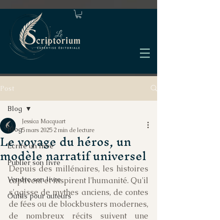
Post
Blog
Jessica Macquart
Blog
5 mars 2025
2 min de lecture
Le voyage du héros, un
Écrire un livre
modèle narratif universel
Publier son livre
Depuis des millénaires, les histoires 
Vendre son livre
captivent et inspirent l'humanité. Qu'il 
s'agisse de mythes anciens, de contes 
Outils pour auteurs
de fées ou de blockbusters modernes, 
de nombreux récits suivent une 